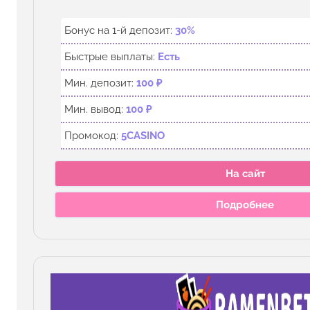
онлайн
сайте
собраны
Бонус на 1-й депозит:
30%
казино
актуальные
Быстрые выплаты:
Есть
ссылки
на
–
Мин. депозит:
100 ₽
официальные
Мин. вывод:
100 ₽
сайты
Рабочие
Turbo,
Промокод:
5CASINO
Brillx,
ссылки
Bounty
На сайт
и
Blitz
Подробнее
с
мгновенным
выводом
средств.