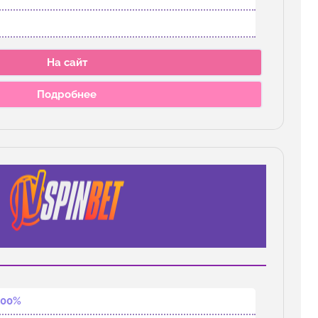
На сайт
Подробнее
100%