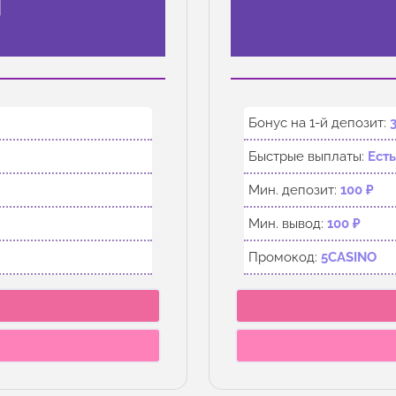
Бонус на 1-й депозит:
Быстрые выплаты:
Есть
Мин. депозит:
100 ₽
Мин. вывод:
100 ₽
Промокод:
5CASINO