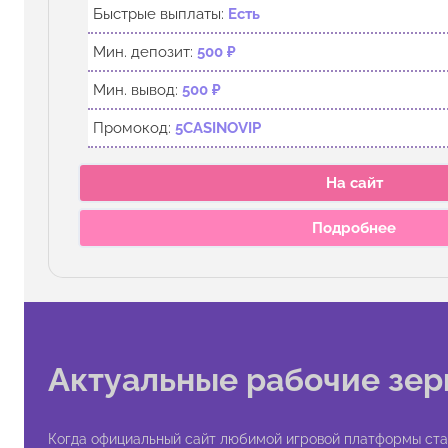
Быстрые выплаты:
Есть
Мин. депозит:
500 ₽
Мин. вывод:
500 ₽
Промокод:
5CASINOVIP
На сайт
Подробнее
Актуальные рабочие зер
Когда официальный сайт любимой игровой платформы ста