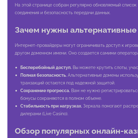
На этой странице собран регулярно обновляемый список 
соединения и безопасность передачи данных.
Зачем нужны альтернативные 
Интернет-провайдеры могут ограничивать доступ к игров
другом доменном имени. Оно создается самими оператор
Бесперебойный доступ.
Вы можете крутить слоты, учас
Полная безопасность.
Альтернативные домены использую
транзакций остаются под надежной защитой.
Сохранение прогресса.
Вам не нужно регистрироваться 
бонусы сохраняются в полном объеме.
Стабильность при нагрузках.
Зеркала помогают распред
дилерами (Live Casino).
Обзор популярных онлайн-кази