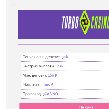
Бонус на 1-й депозит:
30%
Быстрые выплаты:
Есть
Мин. депозит:
100 ₽
Мин. вывод:
100 ₽
Промокод:
5CASINO
На сайт