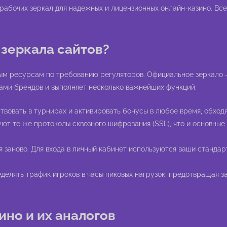
рабочих зеркал для надежных и лицензионных онлайн-казино. Вс
зеркала сайтов?
ым ресурсам по требованию регуляторов. Официальное зеркало —
ами брендов и выполняет несколько важнейших функций:
твовать в турнирах и активировать бонусы в любое время, обход
т те же протоколы сквозного шифрования (SSL), что и основные
заново. Для входа в личный кабинет используются ваши стандарт
елять трафик игроков в часы пиковых нагрузок, предотвращая за
но и их аналогов