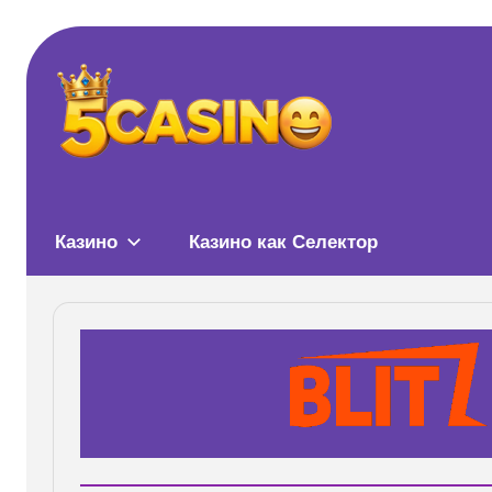
Перейти
к
содержимому
Зеркало
Ищете
рабочее
Казино
Казино как Селектор
зеркало
Selector
Selector
Casino
Casino
или
похожие
и
надежные
площадки?
похожие
На
нашем