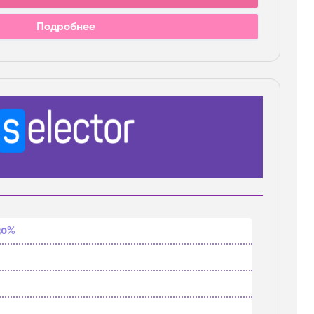
Подробнее
30%