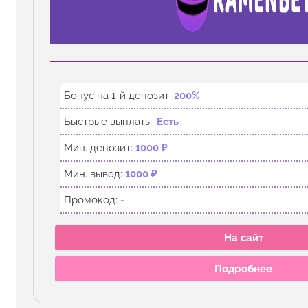
Бонус на 1-й депозит:
200%
Быстрые выплаты:
Есть
Мин. депозит:
1000 ₽
Мин. вывод:
1000 ₽
Промокод:
-
На сайт
Подробнее