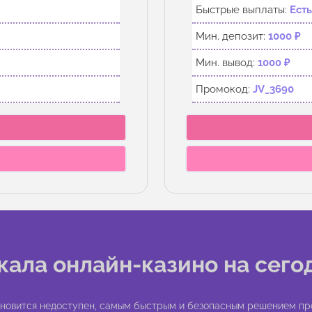
Быстрые выплаты:
Есть
Мин. депозит:
1000 ₽
Мин. вывод:
1000 ₽
Промокод:
JV_3690
кала онлайн-казино на сего
новится недоступен, самым быстрым и безопасным решением про