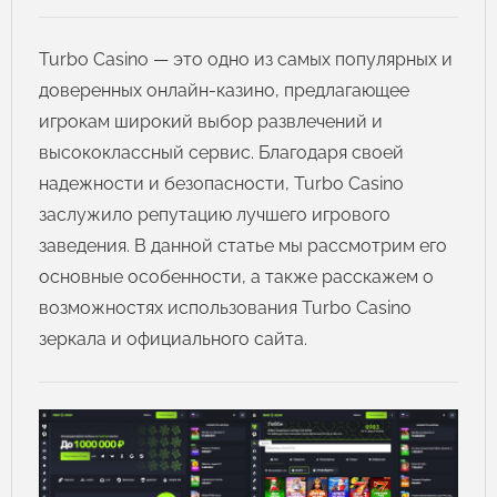
ссылки
–
на
Turbo Casino — это одно из самых популярных и
официальные
Рабочие
доверенных онлайн-казино, предлагающее
сайты
игрокам широкий выбор развлечений и
Turbo,
ссылки
Brillx,
высококлассный сервис. Благодаря своей
Bounty
надежности и безопасности, Turbo Casino
и
заслужило репутацию лучшего игрового
Blitz
заведения. В данной статье мы рассмотрим его
с
основные особенности, а также расскажем о
мгновенным
возможностях использования Turbo Casino
выводом
средств.
зеркала и официального сайта.