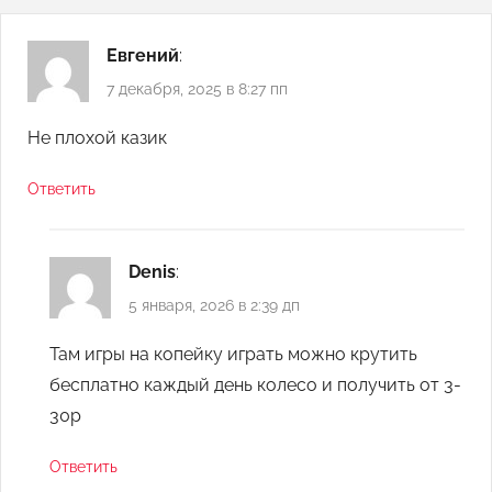
Евгений
:
7 декабря, 2025 в 8:27 пп
Не плохой казик
Ответить
Denis
:
5 января, 2026 в 2:39 дп
Там игры на копейку играть можно крутить
бесплатно каждый день колесо и получить от 3-
30р
Ответить