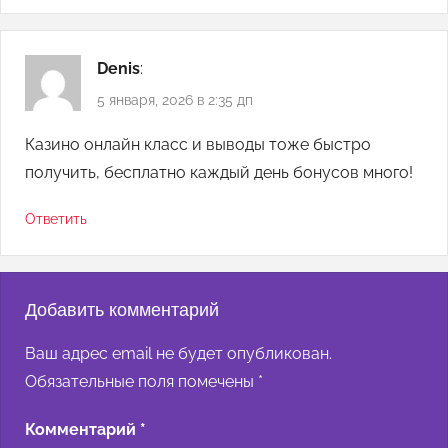
Denis
:
5 января, 2026 в 2:35 дп
Казино онлайн класс и выводы тоже быстро
получить, бесплатно каждый день бонусов много!
Ответить
Добавить комментарий
Ваш адрес email не будет опубликован.
Обязательные поля помечены
*
Комментарий
*