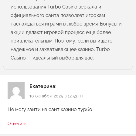
использования Turbo Casino зеркала и
официального сайта позволяет игрокам
наслаждаться играми в любое время. Бонусы и
акции делают игровой процесс еще более
привлекательным. Поэтому, если вы ищете
надежное и захватывающее казино, Turbo
Casino — идеальный выбор для вас.
Екатерина
:
10 октября, 2025 в 12:53 пп
Не могу зайти на сайт казино турбо
Ответить