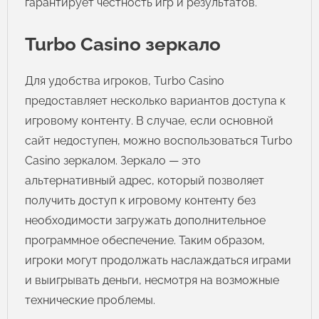
гарантирует честность игр и результатов.
Turbo Casino зеркало
Для удобства игроков, Turbo Casino
предоставляет несколько вариантов доступа к
игровому контенту. В случае, если основной
сайт недоступен, можно воспользоваться Turbo
Casino зеркалом. Зеркало — это
альтернативный адрес, который позволяет
получить доступ к игровому контенту без
необходимости загружать дополнительное
программное обеспечение. Таким образом,
игроки могут продолжать наслаждаться играми
и выигрывать деньги, несмотря на возможные
технические проблемы.