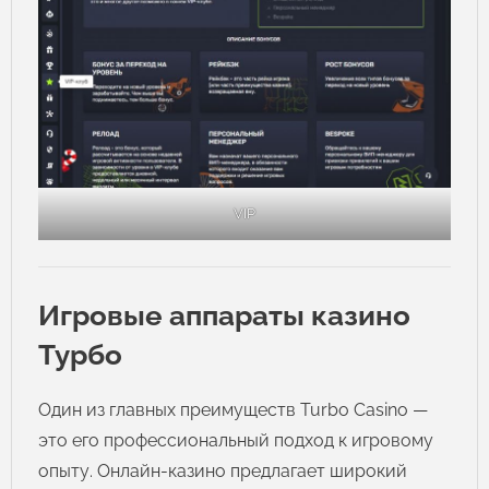
VIP
Игровые аппараты казино
Турбо
Один из главных преимуществ Turbo Casino —
это его профессиональный подход к игровому
опыту. Онлайн-казино предлагает широкий