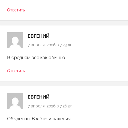
Ответить
ЕВГЕНИЙ
:
7 апреля, 2026 в 7:23 дп
В среднем все как обычно
Ответить
ЕВГЕНИЙ
:
7 апреля, 2026 в 7:26 дп
Обыденно. Взлёты и падения