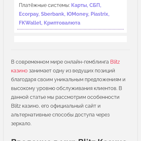
Платёжные системы:
Карты, СБП,
Ecorpay, Sberbank, ЮMoney, Piastrix,
FKWallet, Криптовалюта
В современном мире онлайн-гемблинга
Blitz
казино
занимает одну из ведущих позиций
благодаря своим уникальным предложениям и
высокому уровню обслуживания клиентов. В
данной статье мы рассмотрим особенности
Blitz казино, его официальный сайт и
альтернативные способы доступа через
зеркало.