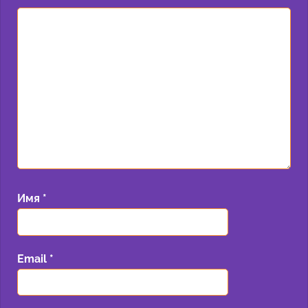
Имя
*
Email
*