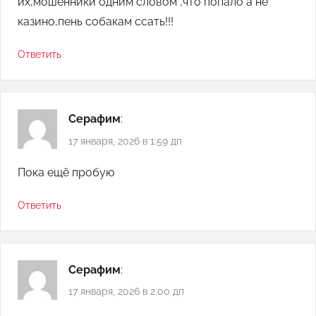
их,мошенники одним словом ,что попало а не
казино,пень собакам ссать!!!
Ответить
Серафим
:
17 января, 2026 в 1:59 дп
Пока ещё пробую
Ответить
Серафим
:
17 января, 2026 в 2:00 дп