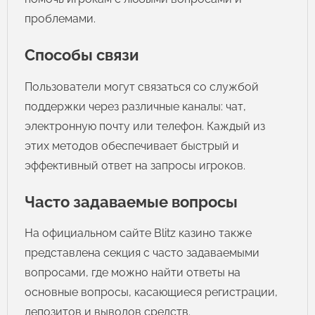
проблемами.
Способы связи
Пользователи могут связаться со службой
поддержки через различные каналы: чат,
электронную почту или телефон. Каждый из
этих методов обеспечивает быстрый и
эффективный ответ на запросы игроков.
Часто задаваемые вопросы
На официальном сайте Blitz казино также
представлена секция с часто задаваемыми
вопросами, где можно найти ответы на
основные вопросы, касающиеся регистрации,
депозитов и выводов средств.