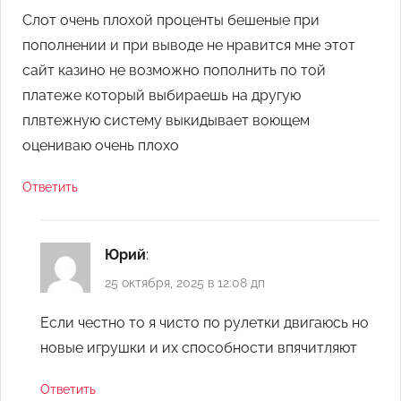
Слот очень плохой проценты бешеные при
пополнении и при выводе не нравится мне этот
сайт казино не возможно пополнить по той
платеже который выбираешь на другую
плвтежную систему выкидывает воющем
оцениваю очень плохо
Ответить
Юрий
:
25 октября, 2025 в 12:08 дп
Если честно то я чисто по рулетки двигаюсь но
новые игрушки и их способности впячитляют
Ответить