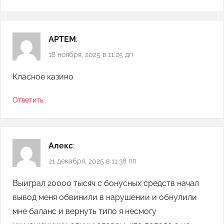
АРТЕМ
:
18 ноября, 2025 в 11:25 дп
Класное казино
Ответить
Алекс
:
21 декабря, 2025 в 11:38 пп
Выиграл 20000 тысяч с бонусных средств начал
вывод меня обвинили в нарушении и обнулили
мне баланс и вернуть типо я несмогу